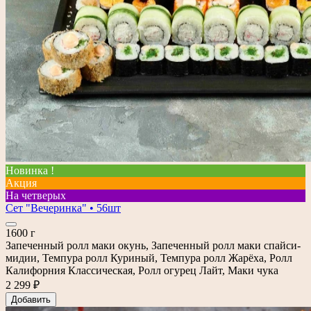
Новинка !
Акция
На четверых
Сет "Вечеринка" • 56шт
1600 г
Запеченный ролл маки окунь, Запеченный ролл маки спайси-
мидии, Темпура ролл Куриный, Темпура ролл Жарёха, Ролл
Калифорния Классическая, Ролл огурец Лайт, Маки чука
2 299 ₽
Добавить