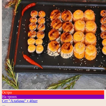
Остро
На троих
Сет "Алабама" • 40шт