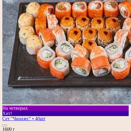
На четверых
Хит!
Сет "Чиназес" • 40шт
1600 г