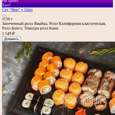
На троих
Хит!
Сет "Яри" • 32шт
1150 г
Запеченный ролл Ямайка, Ролл Калифорния классическая,
Ролл Бонго, Темпура ролл Кани
1 549 ₽
Добавить