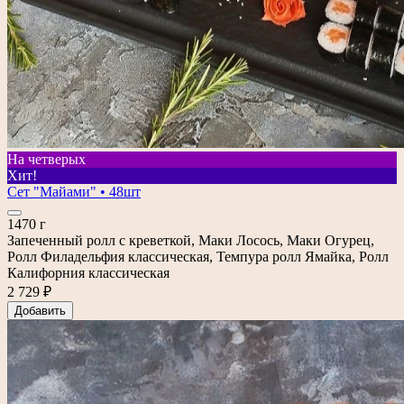
На четверых
Хит!
Сет "Майами" • 48шт
1470 г
Запеченный ролл с креветкой, Маки Лосось, Маки Огурец,
Ролл Филадельфия классическая, Темпура ролл Ямайка, Ролл
Калифорния классическая
2 729 ₽
Добавить