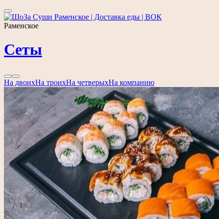
Раменское
Сеты
На двоих
На троих
На четверых
На компанию