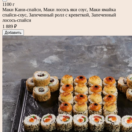
1100 г
Маки Кани-спайси, Маки лосось яки соус, Маки ямайка
спайси-соус, Запеченный ролл с креветкой, Запеченный
лосось-спайси
1 889 ₽
Добавить