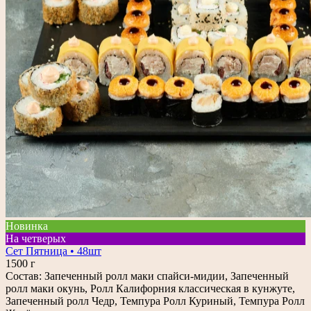
Новинка
На четверых
Сет Пятница • 48шт
1500 г
Состав: Запеченный ролл маки спайси-мидии, Запеченный
ролл маки окунь, Ролл Калифорния классическая в кунжуте,
Запеченный ролл Чедр, Темпура Ролл Куриный, Темпура Ролл