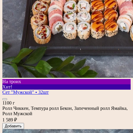
На троих
Хит!
Сет "Мужской" • 32шт
1100 г
Ролл Чиккен, Темпура ролл Бекон, Запеченный ролл Ямайка,
Ролл Мужской
1 589 ₽
Добавить