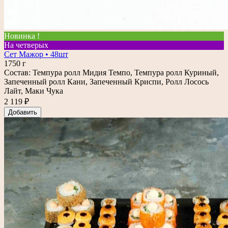
Новинка !
На четверых
Сет Мажор • 48шт
1750 г
Состав: Темпура ролл Мидия Темпо, Темпура ролл Куриный,
Запеченный ролл Кани, Запеченный Криспи, Ролл Лосось
Лайт, Маки Чука
2 119 ₽
Добавить