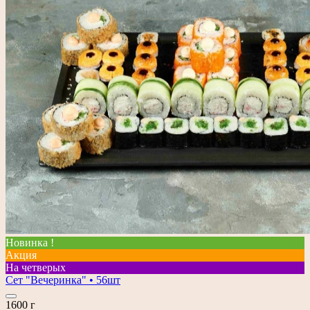
Новинка !
Акция
На четверых
Сет "Вечеринка" • 56шт
1600 г