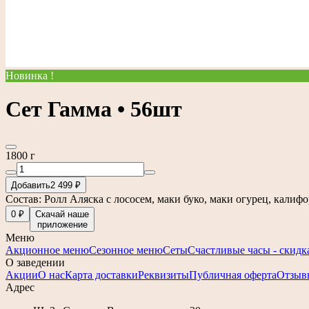
Новинка !
Сет Гамма • 56шт
1800 г
Добавить
2 499 ₽
Состав: Ролл Аляска с лососем, маки буко, маки огурец, кали
0 ₽
Скачай наше
приложение
Меню
Акционное меню
Сезонное меню
Сеты
Счастливые часы - скидк
О заведении
Акции
О нас
Карта доставки
Реквизиты
Публичная оферта
Отзыв
Адрес