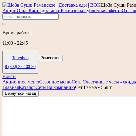
ШоЗа Суши Рамен
Акции
О нас
Карта доставки
Реквизиты
Публичная оферта
Отзыв
Время работы
11:00 - 22:45
Телефон
Раменское
8 (800) 222-03-30
Войти
Акционное меню
Сезонное меню
Сеты
Счастливые часы - скидк
Главная
Каталог
Сеты
На компанию
Сет Гамма • 56шт
Вернуться назад