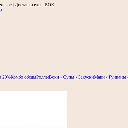
ское | Доставка еды | ВОК
ы
а 20%
Комбо обеды
Роллы
Воки • Супы • Закуски
Маки • Гунканы 