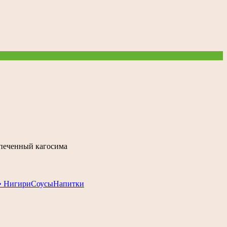
запеченный кагосима
• Нигири
Соусы
Напитки