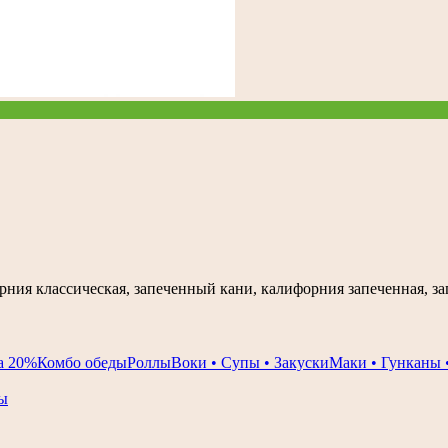
форния классическая, запеченный кани, калифорния запеченная, 
а 20%
Комбо обеды
Роллы
Воки • Супы • Закуски
Маки • Гунканы 
ы